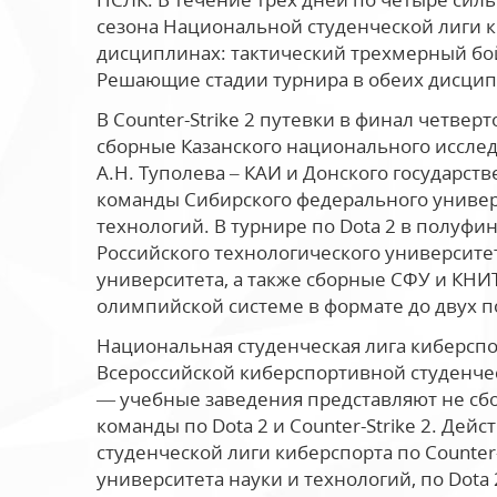
сезона Национальной студенческой лиги к
дисциплинах: тактический трехмерный бой (C
Решающие стадии турнира в обеих дисцип
В Counter-Strike 2 путевки в финал четве
сборные Казанского национального исслед
А.Н. Туполева – КАИ и Донского государств
команды Сибирского федерального универ
технологий. В турнире по Dota 2 в полуфи
Российского технологического университе
университета, а также сборные СФУ и КНИ
олимпийской системе в формате до двух п
Национальная студенческая лига киберспор
Всероссийской киберспортивной студенче
— учебные заведения представляют не сб
команды по Dota 2 и Counter-Strike 2. Д
студенческой лиги киберспорта по Counter
университета науки и технологий, по Dota