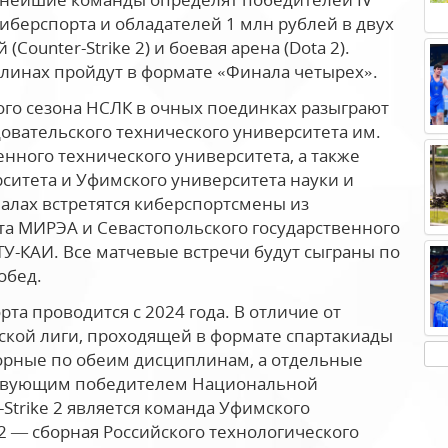
иберспорта и обладателей 1 млн рублей в двух
ounter-Strike 2) и боевая арена (Dota 2).
линах пройдут в формате «Финала четырех».
ртого сезона НСЛК в очных поединках разыграют
овательского технического университета им.
енного технического университета, а также
ситета и Уфимского университета науки и
налах встретятся киберспортсмены из
та МИРЭА и Севастопольского государственного
ТУ-КАИ. Все матчевые встречи будут сыграны по
обед.
та проводится с 2024 года. В отличие от
ской лиги, проходящей в формате спартакиады
орные по обеим дисциплинам, а отдельные
ействующим победителем Национальной
-Strike 2 является команда Уфимского
 2 — сборная Российского технологического