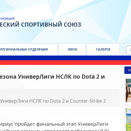
низация
ЧЕСКИЙ СПОРТИВНЫЙ СОЮЗ
РЕГИОНАЛЬНЫЕ ОТДЕЛЕНИЯ
ЛИГИ
ГАЛЕРЕЯ
Н
езона УниверЛиги НСЛК по Dota 2 и
ниверЛиги НСЛК по Dota 2 и Counter-Strike 2
Сириус пройдет финальный этап УниверЛиги
льнейшие команды определят победителей IV