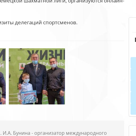
немецкой шахматной лиги, организуются онлайн-
изиты делегаций спортсменов.
. И.А. Бунина - организатор международного