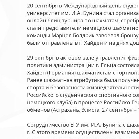
20 сентября в Международный день студен
университет им. И.А. Бунина стал органи
онлайн блиц-турнира по шахматам, сереб
стали представители немецкого шахматног
команды Марцел Болдрик завоевал бронзу 
были отправлены в г. Хайден и на днях до
29 октября в актовом зале управления фи
политики администрации г. Ельца состояла
Хайден (Германия) шахматистам спортивно
Ранее шахматная атрибутика была получен
спорта и безопасности жизнедеятельности
Российского студенческого спортивного с
немецкого клуба) в процессе Российско-
обменов (Астрахань, Элиста, 27 сентября – 
Сотрудничество ЕГУ им. И.А. Бунина с шах
г. С этого времени осуществлены взаимны