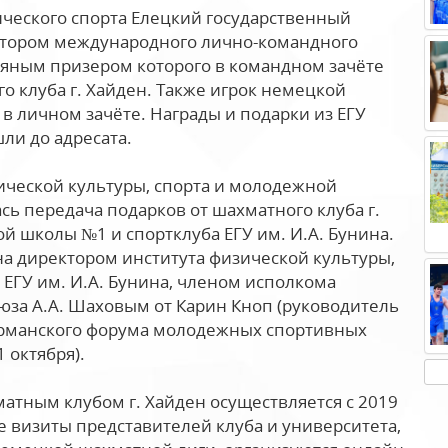
ческого спорта Елецкий государственный
затором международного лично-командного
ряным призером которого в командном зачёте
о клуба г. Хайден. Также игрок немецкой
в личном зачёте. Награды и подарки из ЕГУ
шли до адресата.
зической культуры, спорта и молодежной
сь передача подарков от шахматного клуба г.
й школы №1 и спортклуба ЕГУ им. И.А. Бунина.
а директором института физической культуры,
 ЕГУ им. И.А. Бунина, членом исполкома
оюза А.А. Шаховым от Карин Кноп (руководитель
Германского форума молодежных спортивных
1 октября).
матным клубом г. Хайден осуществляется с 2019
е визиты представителей клуба и университета,