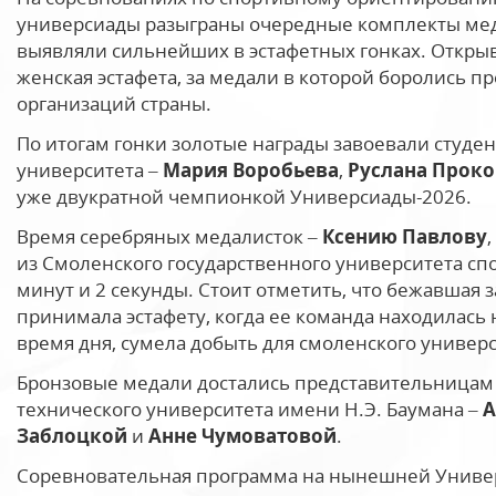
универсиады разыграны очередные комплекты мед
выявляли сильнейших в эстафетных гонках. Откры
женская эстафета, за медали в которой боролись 
организаций страны.
По итогам гонки золотые награды завоевали студе
университета –
Мария
Воробьева
,
Руслана Проко
уже двукратной чемпионкой Универсиады-2026.
Время серебряных медалисток –
Ксению Павлову
,
из Смоленского государственного университета сп
минут и 2 секунды. Стоит отметить, что бежавшая 
принимала эстафету, когда ее команда находилась 
время дня, сумела добыть для смоленского универс
Бронзовые медали достались представительницам 
технического университета имени Н.Э. Баумана –
А
Заблоцкой
и
Анне Чумоватовой
.
Соревновательная программа на нынешней Униве