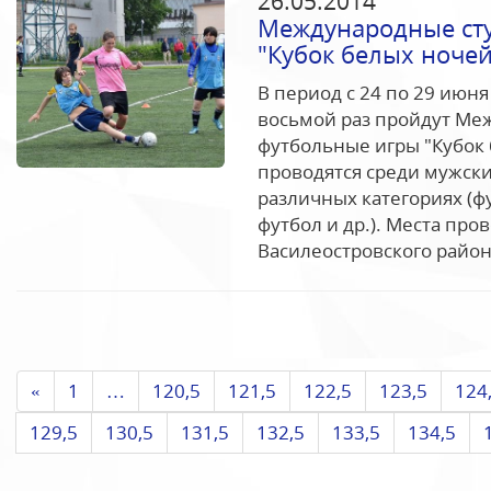
26.05.2014
Международные сту
"Кубок белых ночей
В период с 24 по 29 июня
восьмой раз пройдут Ме
футбольные игры "Кубок
проводятся среди мужски
различных категориях (ф
футбол и др.). Места пр
Василеостровского район
«
1
…
120,5
121,5
122,5
123,5
124
129,5
130,5
131,5
132,5
133,5
134,5