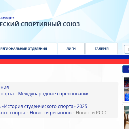
низация
ЧЕСКИЙ СПОРТИВНЫЙ СОЮЗ
РЕГИОНАЛЬНЫЕ ОТДЕЛЕНИЯ
ЛИГИ
ГАЛЕРЕЯ
Н
ания
спорта
Международные соревнования
 «История студенческого спорта» 2025
ого спорта
Новости регионов
Новости РССС