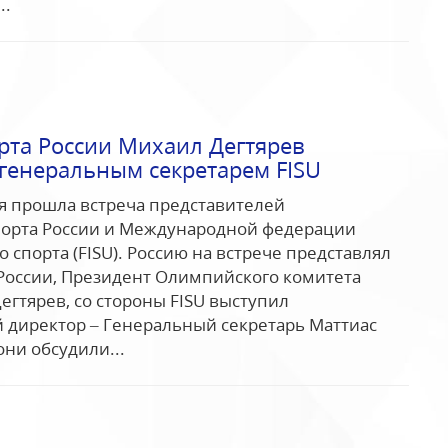
..
рта России Михаил Дегтярев
 генеральным секретарем FISU
я прошла встреча представителей
порта России и Международной федерации
 спорта (FISU). Россию на встрече представлял
России, Президент Олимпийского комитета
егтярев, со стороны FISU выступил
 директор – Генеральный секретарь Маттиас
они обсудили...