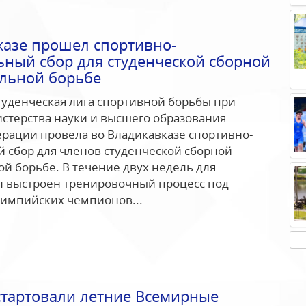
казе прошел спортивно-
ьный сбор для студенческой сборной
ольной борьбе
уденческая лига спортивной борьбы при
стерства науки и высшего образования
рации провела во Владикавказе спортивно-
 сбор для членов студенческой сборной
ой борьбе. В течение двух недель для
л выстроен тренировочный процесс под
лимпийских чемпионов...
стартовали летние Всемирные