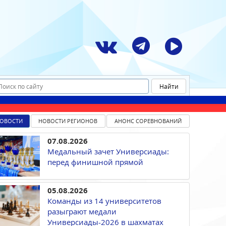
ОВОСТИ
НОВОСТИ РЕГИОНОВ
АНОНС СОРЕВНОВАНИЙ
07.08.2026
Медальный зачет Универсиады:
перед финишной прямой
05.08.2026
Команды из 14 университетов
разыграют медали
Универсиады-2026 в шахматах