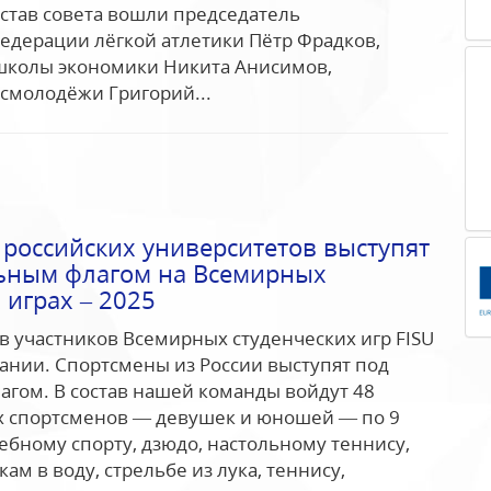
остав совета вошли председатель
едерации лёгкой атлетики Пётр Фрадков,
школы экономики Никита Анисимов,
смолодёжи Григорий...
 российских университетов выступят
ьным флагом на Всемирных
 играх – 2025
в участников Всемирных студенческих игр FISU
мании. Спортсмены из России выступят под
гом. В состав нашей команды войдут 48
 спортсменов — девушек и юношей — по 9
ребному спорту, дзюдо, настольному теннису,
м в воду, стрельбе из лука, теннису,