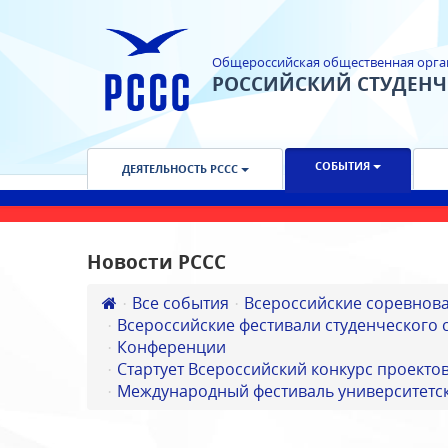
Общероссийская общественная орга
РОССИЙСКИЙ СТУДЕН
СОБЫТИЯ
ДЕЯТЕЛЬНОСТЬ РССС
Новости РССС
Все события
Всероссийские соревнов
Всероссийские фестивали студенческого 
Конференции
Стартует Всероссийский конкурс проектов
Международный фестиваль университетск