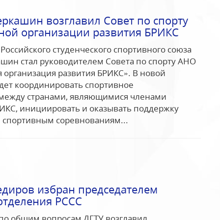
еркашин возглавил Совет по спорту
ой организации развития БРИКС
Российского студенческого спортивного союза
шин стал руководителем Совета по спорту АНО
организация развития БРИКС». В новой
дет координировать спортивное
 между странами, являющимися членами
ИКС, инициировать и оказывать поддержку
спортивным соревнованиям...
диров избран председателем
 отделения РССС
 по общим вопросам ДГТУ возглавил