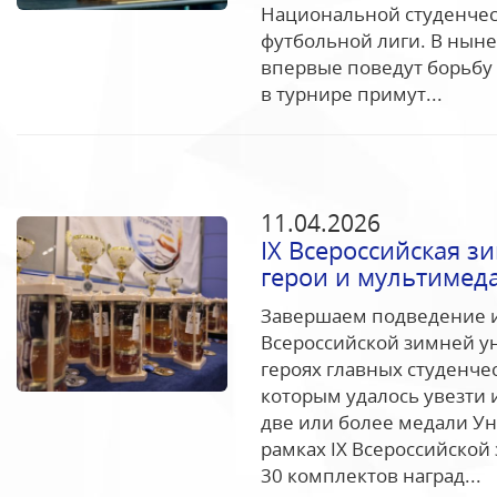
Национальной студенчес
футбольной лиги. В ныне
впервые поведут борьбу 
в турнире примут...
11.04.2026
IX Всероссийская з
герои и мультимед
Завершаем подведение и
Всероссийской зимней ун
героях главных студенчес
которым удалось увезти 
две или более медали Ун
рамках IX Всероссийско
30 комплектов наград...