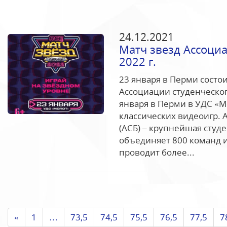
24.12.2021
Матч звезд Ассоциа
2022 г.
23 января в Перми состои
Ассоциации студенческого
января в Перми в УДС «М
классических видеоигр. 
(АСБ) – крупнейшая студ
объединяет 800 команд и
проводит более...
«
1
…
73,5
74,5
75,5
76,5
77,5
7