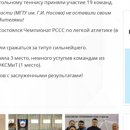
тольному теннису приняли участие 19 команд.
асти (МГТУ им. Г.И. Носова) не оставили своим
едителями!
е состоялся Чемпионат РССС по легкой атлетике (в
ли сражаться за титул сильнейшего.
яла 3 место, немного уступив командам из
ФКСМиТ (1 место).
ов с заслуженными результатами!