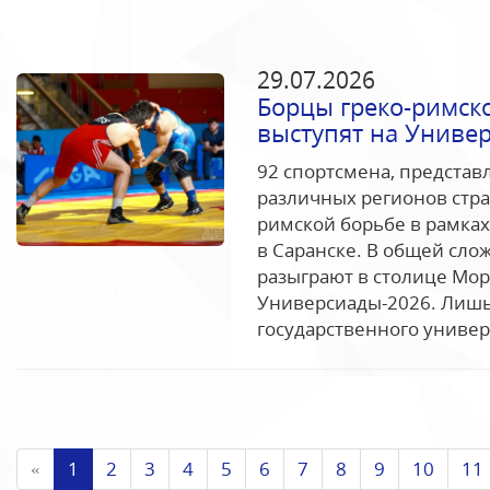
29.07.2026
Борцы греко-римско
выступят на Универ
92 спортсмена, представ
различных регионов стра
римской борьбе в рамках
в Саранске. В общей сло
разыграют в столице Мор
Универсиады-2026. Лишь 
государственного универс
«
1
2
3
4
5
6
7
8
9
10
11