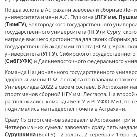
По два золота в Астрахани завоевали сборные Лени
университета имени А.С. Пушкина (
ЛГУ им. Пушк
(
ТюмГУ
), Белгородского государственного универси
государственного университета (
ПГУ
) и Сургутског
награде высшего достоинства для своих сборных 
государственной академии спорта (ВГАС), Уральско
университета (
УГГУ
), Сибирского государственног
(
СибГУФК
) и Дальневосточного федерального унив
Команда Национального государственного универси
здоровья имени П.Ф. Лесгафта по плаванию также 
Универсиады-2022 в своем составе. В Астрахани н
спортсменов сборной НГУ им. Лесгафта. На второй
расположились команды БелГУ и РГУФКСМиТ, по с
поднимались на пьедестал почета в Астрахани.
Сразу 15 спортсменов завоевали в Астрахани три и
Четверо из них сумели завоевать сразу пять меда
Сурушкина
(БелГУ) – 2 золота, 2 серебра и 1 бронз