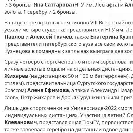
и 3 бронзы,
Яна Саттарова
(НГУ им. Лесгафта) и
Ал
золота, 1 серебру и 2 бронзы.
В статусе трехкратных чемпионов VIII Всероссийск
уехали четыре студента: представители НГУ им. Ле
Павлов
и
Алексей Ткачев
, также
Екатерина Куз
представители петербургского вуза все свои золоты
Кузнецова в командных заплывах выиграла два зол
Сразу четверо спортсменов по итогам соревновани
личные золотые медали на отдельных дистанциях.
Жихарев
(на дистанциях 50 и 100 м баттерфляем),
стилем), представительница Сургутского государст
брассом)
Алена Ефимова
, а также Александр Назар
слову, Петр Жихарев и Дарья Сурушкина были приз
Лишь две спортсменки на Универсиаде-2022 смогли
индивидуальных дистанциях. Участница летний О
Клеванович
, представляющая ТюмГУ, первенствов
также завоевала серебро на дистанции вдвое длин