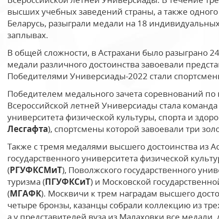
высших учебных заведений страны, а также одного
Беларусь, разыграли медали на 18 индивидуальных
заплывах.
В общей сложности, в Астрахани было разыграно 24
медали различного достоинства завоевали предста
Победителями Универсиады-2022 стали спортсмен
Победителем медального зачета соревнований по 
Всероссийской летней Универсиады стала команда
университета физической культуры, спорта и здоро
Лесгафта
), спортсмены которой завоевали три золо
Также с тремя медалями высшего достоинства из А
государственного университета физической культу
(
РГУФКСМиТ
), Поволжского государственного унив
туризма (
ПГУФКСиТ
) и Московской государственн
(
МГАФК
). Москвичи к трем наградам высшего дост
четыре бронзы, казанцы собрали коллекцию из тре
а у представителей вуза из Малаховки все медали