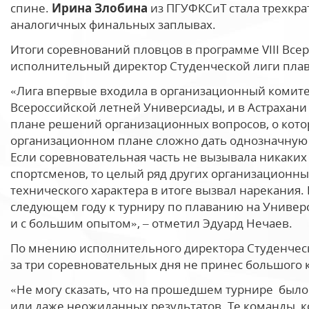
спине.
Ирина Злобина
из ПГУФКСиТ стала трехкр
аналогичных финальных заплывах.
Итоги соревнований пловцов в программе VIII Вс
исполнительный директор Студенческой лиги пла
«Лига впервые входила в организационный комите
Всероссийской летней Универсиады, и в Астрахани
плане решений организационных вопросов, о котор
организационном плане сложно дать однозначну
Если соревновательная часть не вызывала никаких
спортсменов, то целый ряд других организационн
технического характера в итоге вызвал нарекания.
следующем году к турниру по плаванию на Универ
и с большим опытом», – отметил Эдуард Нечаев.
По мнению исполнительного директора Студенческ
за три соревновательных дня не принес большого 
«Не могу сказать, что на прошедшем турнире был
или даже неожиданных результатов. Те команды, к