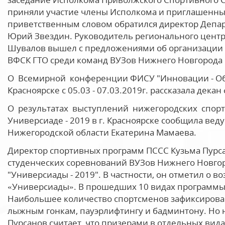
приняли участие члены Исполкома и приглашенные 
приветственным словом обратился директор Депар
Юрий Звездин. Руководитель регионального цент
Шувалов вышел с предложениями об организации 
ВФСК ГТО среди команд ВУЗов Нижнего Новгорода 
О Всемирной конференции ФИСУ "Инновации - Обр
Красноярске с 05.03 - 07.03.2019г. рассказала дек
О результатах выступлений нижегородских спор
Универсиаде - 2019 в г. Красноярске сообщила ве
Нижегородской области Екатерина Мамаева.
Директор спортивных программ ПССС Кузьма Пурс
студенческих соревнований ВУЗов Нижнего Новгор
"Универсиады - 2019". В частности, он отметил о 
«Универсиады». В прошедших 10 видах программы 
Наибольшее количество спортсменов зафиксирован
лыжным гонкам, пауэрлифтингу и бадминтону. Но
Пурсанов считает, что призерами в отдельных вида