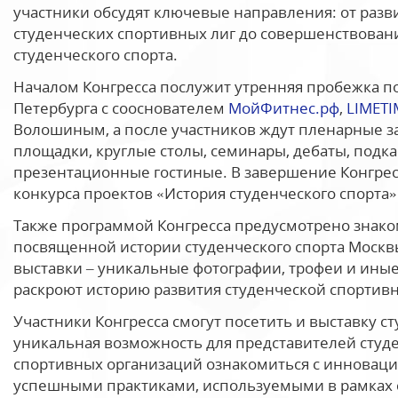
участники обсудят ключевые направления: от разв
студенческих спортивных лиг до совершенствовани
студенческого спорта.
Началом Конгресса послужит утренняя пробежка по
Петербурга с сооснователем
МойФитнес.рф
,
LIMETI
Волошиным, а после участников ждут пленарные з
площадки, круглые столы, семинары, дебаты, подка
презентационные гостиные. В завершение Конгрес
конкурса проектов «История студенческого спорта»
Также программой Конгресса предусмотрено знако
посвященной истории студенческого спорта Москвы
выставки – уникальные фотографии, трофеи и ины
раскроют историю развития студенческой спортивн
Участники Конгресса смогут посетить и выставку с
уникальная возможность для представителей студе
спортивных организаций ознакомиться с инновац
успешными практиками, используемыми в рамках 