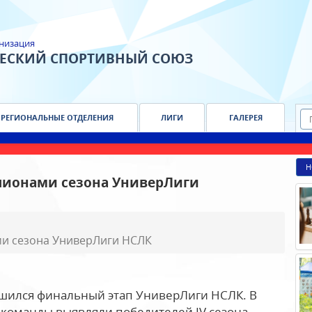
низация
ЧЕСКИЙ СПОРТИВНЫЙ СОЮЗ
РЕГИОНАЛЬНЫЕ ОТДЕЛЕНИЯ
ЛИГИ
ГАЛЕРЕЯ
Н
пионами сезона УниверЛиги
ми сезона УниверЛиги НСЛК
шился финальный этап УниверЛиги НСЛК. В
 команды выявляли победителей IV сезона