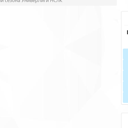
ми сезона УниверЛиги НСЛК