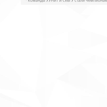
Команды УУНиТ и СевГУ стали чемпиона