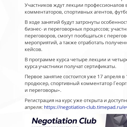
Участников ждут лекции профессионалов 
комментаторов, спортивных агентов, фут
В ходе занятий будут затронуты особенно
бизнес- и переговорных процессов; участ
переговоров, смогут пообщаться с перег
мероприятий, а также отработать получе
кейсов.
В программе курса четыре лекции и четыр
курса участники получат сертификаты.
Первое занятие состоится уже 17 апреля в 1
продюсер, спортивный комментатор Георг
и переговоры».
Регистрация на курс уже открыта и доступн
апреля:
https://negotiation-club.timepad.ru/