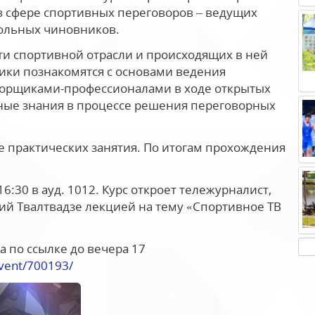
в сфере спортивных переговоров – ведущих
больных чиновников.
сти спортивной отрасли и происходящих в ней
ники познакомятся с основами ведения
оворщиками-профессионалами в ходе открытых
нные знания в процессе решения переговорных
е практических занятия. По итогам прохождения
6:30 в ауд. 1012. Курс откроет тележурналист,
ий Твалтвадзе лекцией на тему «Спортивное ТВ
а по ссылке до вечера 17
event/700193/