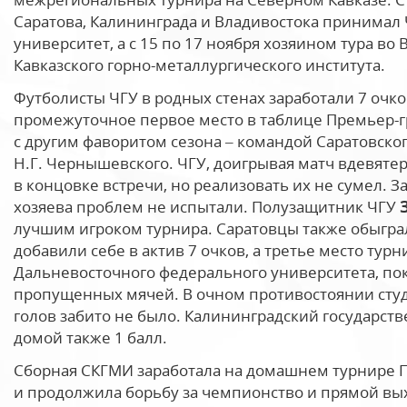
Саратова, Калининграда и Владивостока принимал
университет, а с 15 по 17 ноября хозяином тура во
Кавказского горно-металлургического института.
Футболисты ЧГУ в родных стенах заработали 7 очко
промежуточное первое место в таблице Премьер-
с другим фаворитом сезона – командой Саратовског
Н.Г. Чернышевского. ЧГУ, доигрывая матч вдевяте
в концовке встречи, но реализовать их не сумел. З
хозяева проблем не испытали. Полузащитник ЧГУ
лучшим игроком турнира. Саратовцы также обыгра
добавили себе в актив 7 очков, а третье место тур
Дальневосточного федерального университета, по
пропущенных мячей. В очном противостоянии студ
голов забито не было. Калининградский государст
домой также 1 балл.
Сборная СКГМИ заработала на домашнем турнире П
и продолжила борьбу за чемпионство и прямой вых