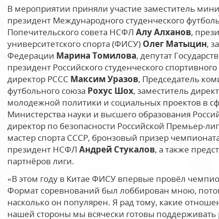
В мероприятии приняли участие заместитель мини
президент Международного студенческого футболь
Попечительского совета НСФЛ
Алу Алханов
, пре
университетского спорта (ФИСУ)
Олег Матыцин
, 
Федерации
Марина Томилова
, депутат Государс
президент Российского студенческого спортивного
директор РССС
Максим Уразов
, Председатель ком
футбольного союза
Рохус Шох
, заместитель дирек
молодежной политики и социальных проектов в с
Министерства науки и высшего образования Росс
директор по безопасности Российской Премьер-ли
мастер спорта СССР, бронзовый призер чемпионата
президент НСФЛ
Андрей Стукалов
, а также пред
партнёров лиги.
«В этом году в Китае ФИСУ впервые провёл чемпио
Формат соревнований был лоббирован мною, потом
насколько он популярен. Я рад тому, какие отнош
нашей стороны мы всячески готовы поддерживать