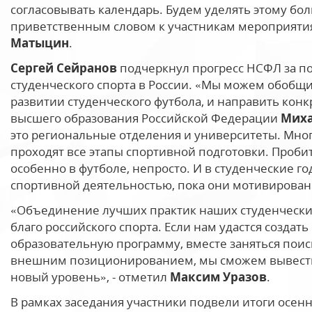
согласовывать календарь. Будем уделять этому бол
приветственным словом к участникам мероприяти
Матыцин
.
Сергей Сейранов
подчеркнул прогресс НСФЛ за по
студенческого спорта в России. «Мы можем обобщи
развитии студенческого футбола, и направить кон
высшего образования Российской Федерации
Миха
это региональные отделения и университеты. Мног
проходят все этапы спортивной подготовки. Проби
особенно в футболе, непросто. И в студенческие г
спортивной деятельностью, пока они мотивированы
«Объединение лучших практик наших студенческих
благо российского спорта. Если нам удастся созда
образовательную программу, вместе заняться пои
внешним позиционированием, мы сможем вывести 
новый уровень», - отметил
Максим Уразов
.
В рамках заседания участники подвели итоги осе