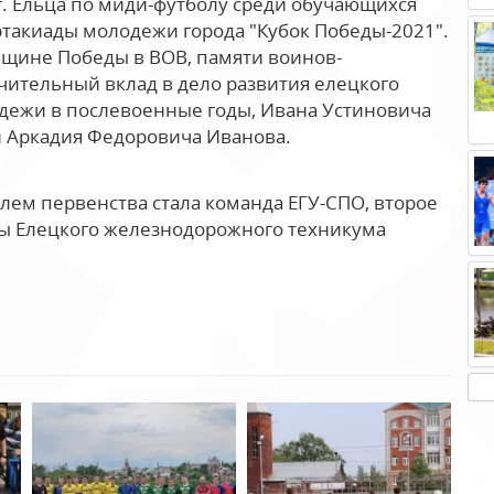
г. Ельца по миди-футболу среди обучающихся
артакиады молодежи города "Кубок Победы-2021".
щине Победы в ВОВ, памяти воинов-
чительный вклад в дело развития елецкого
одежи в послевоенные годы, Ивана Устиновича
и Аркадия Федоровича Иванова.
лем первенства стала команда ЕГУ-СПО, второе
нты Елецкого железнодорожного техникума