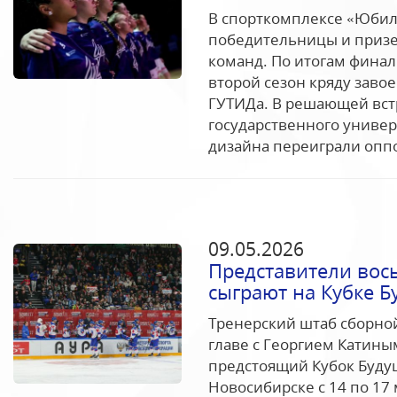
В спорткомплексе «Юби
победительницы и призе
команд. По итогам фина
второй сезон кряду заво
ГУТИДа. В решающей вст
государственного униве
дизайна переиграли оппо
09.05.2026
Представители вос
сыграют на Кубке Б
Тренерский штаб сборно
главе с Георгием Катины
предстоящий Кубок Будущ
Новосибирске с 14 по 17