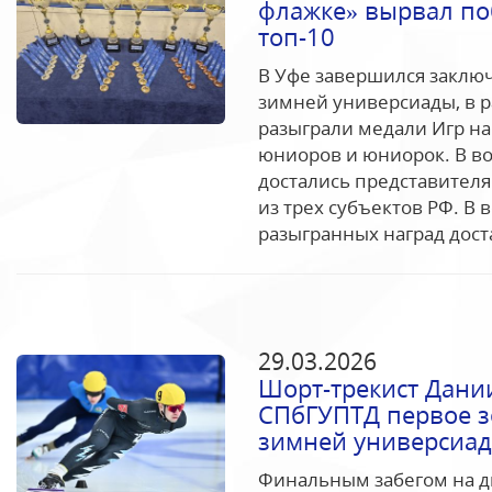
флажке» вырвал по
топ-10
В Уфе завершился заклю
зимней универсиады, в р
разыграли медали Игр на
юниоров и юниорок. В в
достались представител
из трех субъектов РФ. В
разыгранных наград доста
29.03.2026
Шорт-трекист Дани
СПбГУПТД первое з
зимней универсиа
Финальным забегом на д