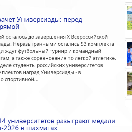
ачет Универсиады: перед
рямой
ей осталось до завершения Х Всероссийской
иады. Неразыгранными остались 53 комплекта
ди ждут футбольный турнир и командный
там, а также соревнования по легкой атлетике.
деле студенты российских университетов
мплектов наград Универсиады - в
о спортивной...
14 университетов разыграют медали
-2026 в шахматах