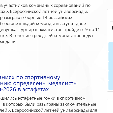
ав участников командных соревнований по
ах Х Всероссийской летней универсиады.
разыграют сборные 14 российских
В составе каждой команды выступят двое
евушка. Турнир шахматистов пройдет с 9 по 11
нске. В течение трех дней команды проведут
 медали...
аниях по спортивному
анию определены медалисты
-2026 в эстафетах
ршились эстафетные гонки в спортивном
, в которых были разыграны заключительные
ей Х Всероссийской летней универсиады для