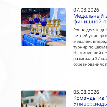
07.08.2026
Медальный з
финишной п
Ровно десять дн
летней универс
медалей: впере
турнир по шахма
На минувшей не
разыграли 37 ко
соревнованиях п
05.08.2026
Команды из 
Универсиады