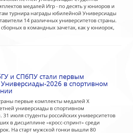
мплектов медалей Игр - по десять у юниоров и
огам турнира награды юбилейной Универсиады
тавители 14 различных университетов страны.
 сборных в командных зачетах, как у юниорок,
бГУ и СПбПУ стали первым
Универсиады-2026 в спортивном
ании
ыграны первые комплекты медалей Х
летней универсиады в спортивном
 31 июля студенты российских университетов
их в дисциплине «кросс-спринт» среди
ок. На старт мужской гонки вышли 80