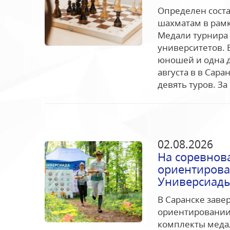
Определен сост
шахматам в рамк
Медали турнира 
университетов. 
юношей и одна д
августа в в Сара
девять туров. За
02.08.2026
На соревнов
ориентиров
Универсиады
В Саранске заве
ориентировании
комплекты медал