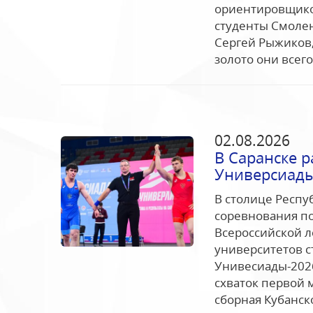
ориентировщико
студенты Смолен
Сергей Рыжиков,
золото они всего 
02.08.2026
В Саранске 
Универсиады
В столице Респу
соревнования по
Всероссийской л
университетов 
Унивесиады-2026
схваток первой 
сборная Кубанско