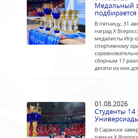
Медальный з
подбирается 
В пятницу, 31 ав
наград Х Всерос
медалисты Игр о
спортивному ор
соревновательн
сборным 17 разл
десяти из них до
01.08.2026
Студенты 14
Универсиады
В Саранске заве
рамках Х Всерос