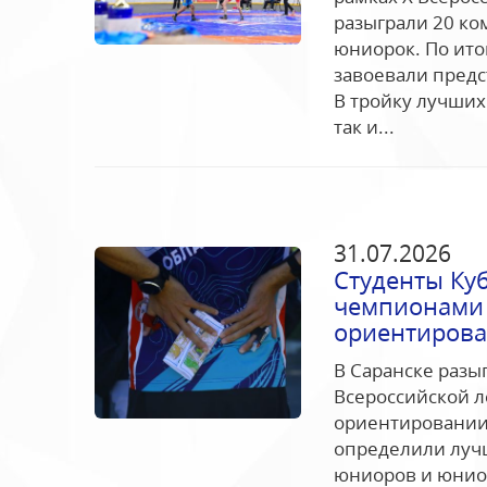
разыграли 20 ко
юниорок. По ит
завоевали предс
В тройку лучших
так и...
31.07.2026
Студенты Ку
чемпионами 
ориентиров
В Саранске раз
Всероссийской 
ориентировании.
определили лучш
юниоров и юниор