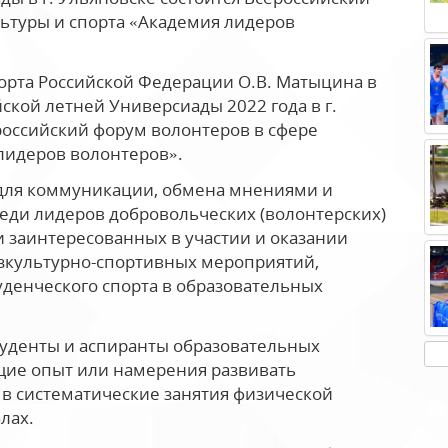
ьтуры и спорта «Академия лидеров
орта Российской Федерации О.В. Матыцина в
йской летней Универсиады 2022 года в г.
российский форум волонтеров в сфере
лидеров волонтеров».
 для коммуникации, обмена мнениями и
ди лидеров добровольческих (волонтерских)
и заинтересованных в участии и оказании
изкультурно-спортивных мероприятий,
уденческого спорта в образовательных
туденты и аспиранты образовательных
щие опыт или намерения развивать
 в систематические занятия физической
лах.