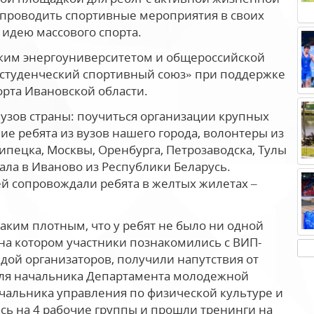
 проводить спортивные мероприятия в своих
 идею массового спорта.
ким энергоуниверситетом и общероссийской
студенческий спортивный союз» при поддержке
рта Ивановской области.
вузов страны: поучиться организации крупных
 ребята из вузов нашего города, волонтеры из
ипецка, Москвы, Оренбурга, Петрозаводска, Тулы
ала в Иваново из Республики Беларусь.
ей сопровождали ребята в желтых жилетах –
аким плотным, что у ребят не было ни одной
 на котором участники познакомились с ВИП-
дой организаторов, получили напутствия от
теля начальника Департамента молодежной
ачальника управления по физической культуре и
ись на 4 рабочие группы и прошли тренинги на