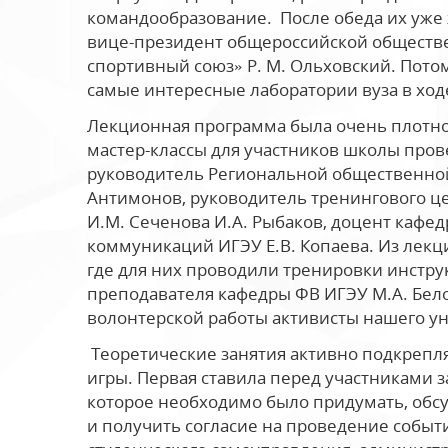
командообразование. После обеда их уже
вице-президент общероссийской обществе
спортивный союз» Р. М. Ольховский. Пото
самые интересные лаборатории вуза в ходе
Лекционная программа была очень плотно
мастер-классы для участников школы пров
руководитель Региональной общественной
Антимонов, руководитель тренингового це
И.М. Сеченова И.А. Рыбаков, доцент кафе
коммуникаций ИГЭУ Е.В. Копаева. Из лекц
где для них проводили тренировки инстр
преподавателя кафедры ФВ ИГЭУ М.А. Бел
волонтерской работы активисты нашего ун
Теоретические занятия активно подкрепл
игры. Первая ставила перед участниками 
которое необходимо было придумать, обсу
и получить согласие на проведение событи