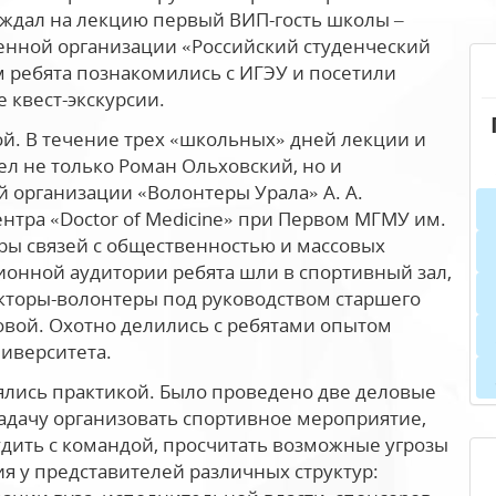
 ждал на лекцию первый ВИП-гость школы –
нной организации «Российский студенческий
м ребята познакомились с ИГЭУ и посетили
 квест-экскурсии.
й. В течение трех «школьных» дней лекции и
ел не только Роман Ольховский, но и
 организации «Волонтеры Урала» А. А.
нтра «Doctor of Medicine» при Первом МГМУ им.
дры связей с общественностью и массовых
ионной аудитории ребята шли в спортивный зал,
укторы-волонтеры под руководством старшего
овой. Охотно делились с ребятами опытом
иверситета.
ялись практикой. Было проведено две деловые
задачу организовать спортивное мероприятие,
дить с командой, просчитать возможные угрозы
я у представителей различных структур: