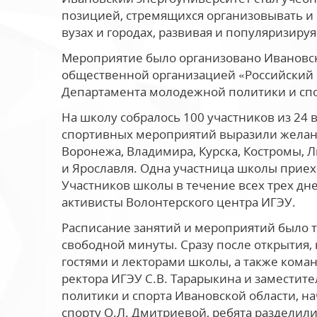
позицией, стремящихся организовывать и
вузах и городах, развивая и популяризируя
Мероприятие было организовано Ивановс
общественной организацией «Российский 
Департамента молодежной политики и спо
На школу собралось 100 участников из 24 
спортивных мероприятий выразили желание
Воронежа, Владимира, Курска, Костромы, Л
и Ярославля. Одна участница школы приех
Участников школы в течение всех трех дн
активисты Волонтерского центра ИГЭУ.
Расписание занятий и мероприятий было т
свободной минуты. Сразу после открытия,
гостями и лекторами школы, а также коман
ректора ИГЭУ С.В. Тарарыкина и замести
политики и спорта Ивановской области, н
спорту О.Л. Дмитриевой, ребята разделил