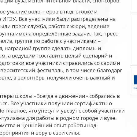
ации вуза, исполнительной власти, спонсоров.
ое участие волонтёров в подготовке и
 ИГЭУ. Все участники были распределены на
ыли пресс-служба, работа с жюри, ведение
руппа имела определённые задачи. Так, пресс-
лиз, группе по работе с участниками –
, наградной группе сделать дипломы и
м, а ведущим- составить целый сценарий и
одготовки все участники справились со своими
верситетский фестиваль, в том числе благодаря
овне, а волонтёры получили очень важный и
нтеры школы «Всегда в движении» собрались в
ься. Все участники получили сертификаты о
главное, что унесут и увезут с собой участники
нтузиазма для работы в родном городе и вузе.
комства и ценнейший опыт работы над
роприятия и веру в свои силы.