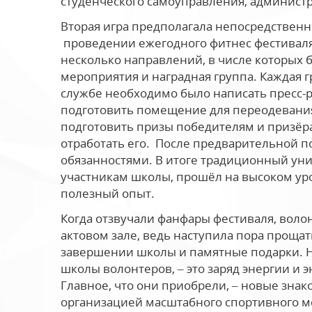
студенческого самоуправления, администр
Вторая игра предполагала непосредственн
проведении ежегодного фитнес фестиваля
несколько направлений, в числе которых б
мероприятия и наградная группа. Каждая г
службе необходимо было написать пресс-ре
подготовить помещение для переодевания
подготовить призы победителям и призёра
отработать его. После предварительной п
обязанностями. В итоге традиционный уни
участникам школы, прошёл на высоком ур
полезный опыт.
Когда отзвучали фанфары фестиваля, воло
актовом зале, ведь наступила пора прощат
завершении школы и памятные подарки. Но 
школы волонтеров, – это заряд энергии и э
Главное, что они приобрели, – новые зна
организацией масштабного спортивного ме