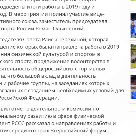
одведены итоги работы в 2019 году и
од. В мероприятии принял участие вице-
ртивного союза, заместитель председателя
спорта России Роман Ольховский.
едателя Совета Раисы Терехиной, которая
ешение которых была направлена работа в 2019
ния физической культурой и спортом в
ского спорта, продвижение волонтерства в
деятельность общероссийских спортивных
ла, что большой вклад в деятельность
 и рабочие группы, на заседаниях которых
связанных с созданием необходимых условий для
 Российской Федерации.
вил отчет о деятельности комиссии по
ональному развитию в сфере физической
идент РССС рассказал о направлениях работы и
ия, среди которых Всероссийский форум