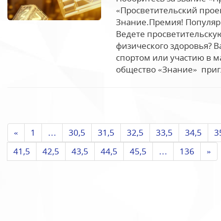
«Просветительский проек
Знание.Премия! Популяр
Ведете просветительскую
физического здоровья? В
спортом или участию в м
общество «Знание» пригл
«
1
…
30,5
31,5
32,5
33,5
34,5
3
41,5
42,5
43,5
44,5
45,5
…
136
»