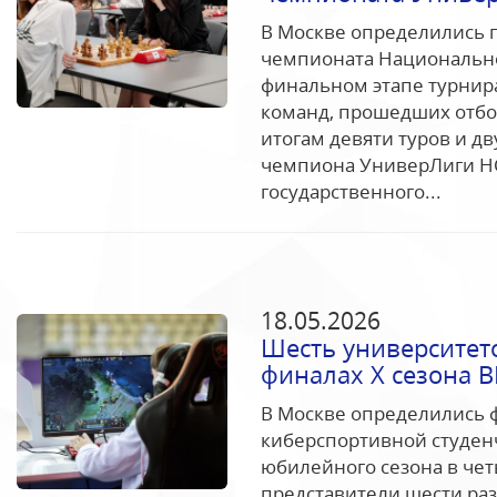
В Москве определились 
чемпионата Национально
финальном этапе турнир
команд, прошедших отбор
итогам девяти туров и д
чемпиона УниверЛиги НС
государственного...
18.05.2026
Шесть университет
финалах Х сезона 
В Москве определились 
киберспортивной студен
юбилейного сезона в че
представители шести раз