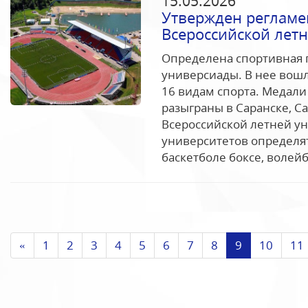
15.05.2026
Утвержден регламе
Всероссийской лет
Определена спортивная 
универсиады. В нее вош
16 видам спорта. Медал
разыграны в Саранске, Са
Всероссийской летней у
университетов определя
баскетболе боксе, волейбо
«
1
2
3
4
5
6
7
8
9
10
11