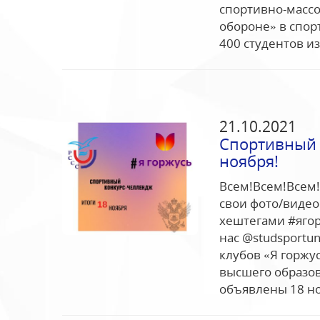
спортивно-массо
обороне» в спо
400 студентов из.
21.10.2021
Спортивный 
ноября!
Всем!Всем!Всем!
свои фото/видео 
хештегами #ягор
нас @studsportu
клубов «Я горжус
высшего образов
объявлены 18 но