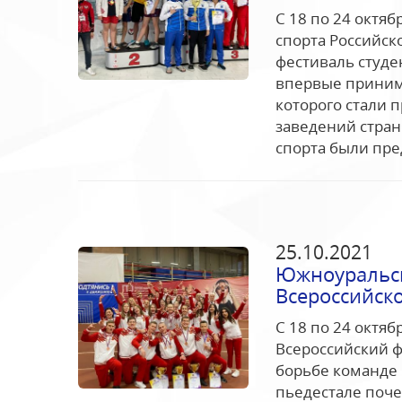
С 18 по 24 октя
спорта Российск
фестиваль студе
впервые принима
которого стали 
заведений страны
спорта были пре
25.10.2021
Южноуральск
Всероссийско
С 18 по 24 октяб
Всероссийский ф
борьбе команде 
пьедестале поче