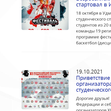
стартовал в 
18 октября в Уд
студенческого с
студентов из 20 
команды 19 реги
программе фести
баскетбол (дисци
19.10.2021
Приветствие
организатора
студенческог
Дорогие друзья!
Федерации и себ
организаторов X