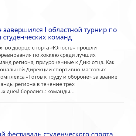
 завершился I областной турнир по
и студенческих команд
бря во дворце спорта «Юность» прошли
оревнования по хоккею среди лучших
манд региона, приуроченные к Дню отца. Как
иональной Дирекции спортивно-массовых
омплекса «Готов к труду и обороне» за звание
анды региона в течение трех
х дней боролись: команды...
й фестиваль студенческого спорта