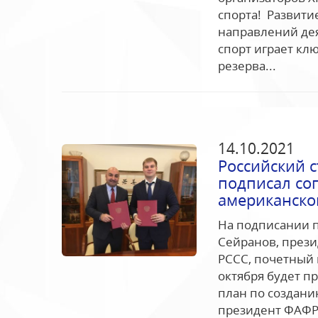
спорта! Развити
направлений де
спорт играет кл
резерва...
14.10.2021
Российский 
подписал со
американско
На подписании п
Сейранов, прези
РССС, почетный 
октября будет п
план по создани
президент ФАФР