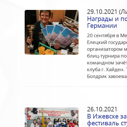
29.10.2021 (Л
Награды и по
Германии
20 сентября в М
Елецкий государ
организатором 
блиц-турнира по
командном зачёт
клуба г. Хайден
Болдрик завоевал
26.10.2021
В Ижевске з
фестиваль ст