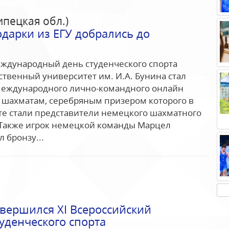
ипецкая обл.)
дарки из ЕГУ добрались до
еждународный день студенческого спорта
ственный университет им. И.А. Бунина стал
международного лично-командного онлайн
 шахматам, серебряным призером которого в
е стали представители немецкого шахматного
. Также игрок немецкой команды Марцел
 бронзу...
авершился XI Всероссийский
уденческого спорта