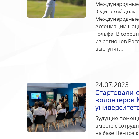
Международные 
Юдинской долины»
Международные 
Ассоциации Нац
гольфа. В сорев
из регионов Рос
выступят...
24.07.2023
Стартовали 
волонтеров 
университетс
Будущие помощн
вместе с сотруд
на базе Центра 