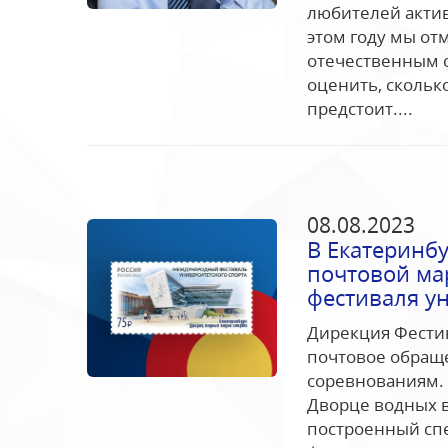
любителей актив
этом году мы от
отечественным с
оценить, скольк
предстоит....
08.08.2023
В Екатеринб
почтовой ма
фестиваля ун
Дирекция Фестив
почтовое обращ
соревнованиям. 
Дворце водных в
построенный сп