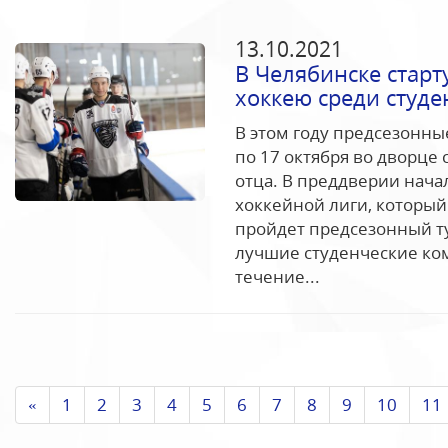
13.10.2021
В Челябинске старт
хоккею среди студе
В этом году предсезонны
по 17 октября во дворце
отца. В преддверии нача
хоккейной лиги, который 
пройдет предсезонный ту
лучшие студенческие ко
течение...
«
1
2
3
4
5
6
7
8
9
10
11